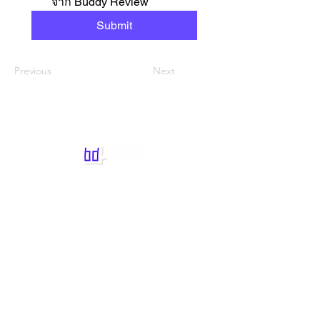
จาก Buddy Review
Submit
Previous
Next
General Inquiries:
info@buddyreview.co
Marketing Department:
Marketing@buddyreview.co